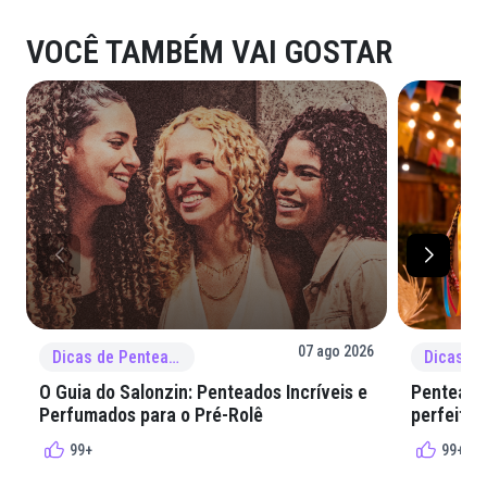
VOCÊ TAMBÉM VAI GOSTAR
07 ago 2026
Dicas de Penteado
O Guia do Salonzin: Penteados Incríveis e
Penteados
Perfumados para o Pré-Rolê
perfeita 
99+
99+