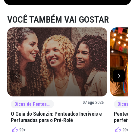
VOCÊ TAMBÉM VAI GOSTAR
07 ago 2026
Dicas de Penteado
O Guia do Salonzin: Penteados Incríveis e
Penteados
Perfumados para o Pré-Rolê
perfeita 
99+
99+