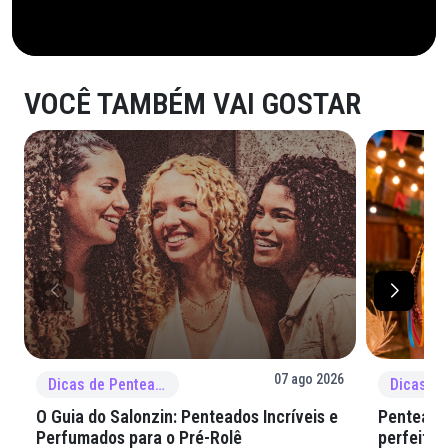
VOCÊ TAMBÉM VAI GOSTAR
07 ago 2026
Dicas de Penteado
O Guia do Salonzin: Penteados Incríveis e
Penteados
Perfumados para o Pré-Rolê
perfeita 