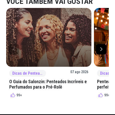
VOCÊ TAMBÉM VAI GOSTAR
07 ago 2026
Dicas de Penteado
O Guia do Salonzin: Penteados Incríveis e
Penteados
Perfumados para o Pré-Rolê
perfeita 
99+
99+