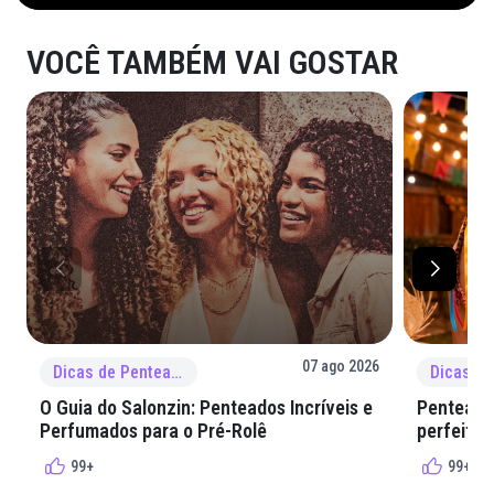
VOCÊ TAMBÉM VAI GOSTAR
07 ago 2026
Dicas de Penteado
O Guia do Salonzin: Penteados Incríveis e
Penteados
Perfumados para o Pré-Rolê
perfeita 
99+
99+