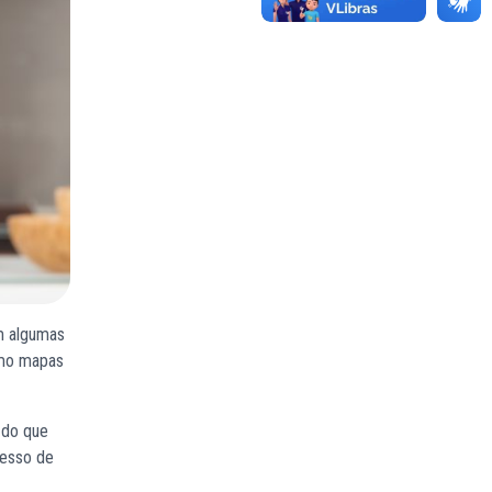
m algumas
como mapas
 do que
cesso de