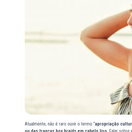
Atualmente, não é raro ouvir o termo “
apropriação cultu
ou das tranças box braids em cabelo liso
. Falar sobre