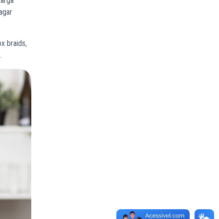
carga
agar
x braids,
.