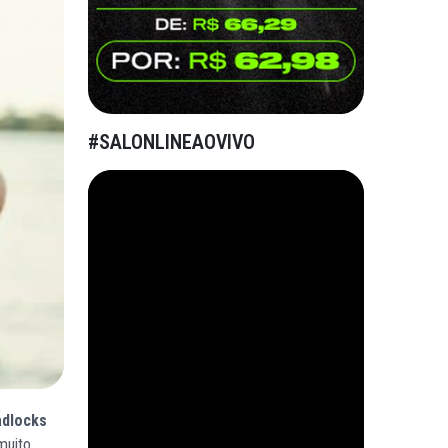
#SALONLINEAOVIVO
adlocks
muito