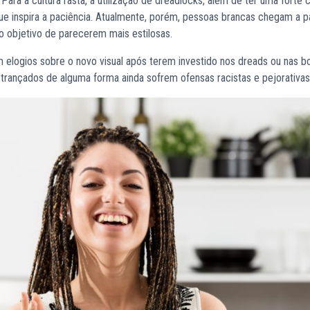
 Para a cultura rasta, a utilização de dreadlocks, além de ter uma forte 
 que inspira a paciência. Atualmente, porém, pessoas brancas chegam a p
 objetivo de parecerem mais estilosas.
elogios sobre o novo visual após terem investido nos dreads ou nas bo
 trançados de alguma forma ainda sofrem ofensas racistas e pejorativas