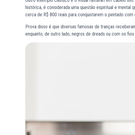
Outro exemplo clássico é o visual rastafári em cabelo liso.
histórica, é considerada uma questão espiritual e mental
cerca de R$ 800 reais para conquistarem o pentado com o
Prova disso é que diversas famosas de tranças receberam 
enquanto, de outro lado, negros de dreads ou com os fios