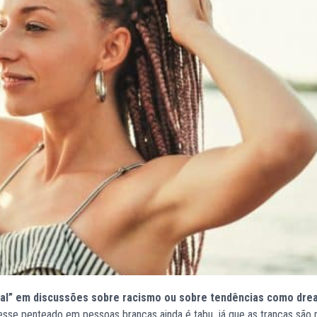
ral” em discussões sobre racismo ou sobre tendências como dre
 esse penteado em pessoas brancas ainda é tabu, já que as tranças são 