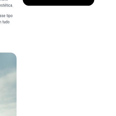
stética.
sse tipo
m tudo