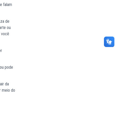
 e falam
eza de
arte ou
z você
er
 ou pode
air da
or meio do