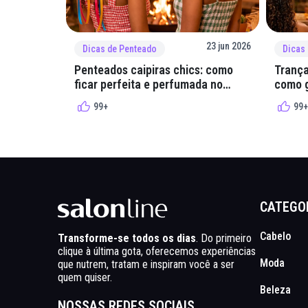
23 jun 2026
Dicas de Penteado
Dicas
Penteados caipiras chics: como
Trança
ficar perfeita e perfumada no
como g
arraial
quadri
99+
99+
CATEGO
Cabelo
Transforme-se todos os dias
. Do primeiro
clique à última gota, oferecemos experiências
Moda
que nutrem, tratam e inspiram você a ser
quem quiser.
Beleza
NOSSAS REDES SOCIAIS