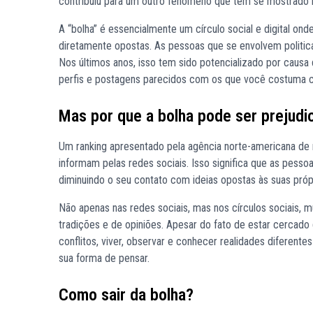
contribuiu para um outro fenômeno que tem se mostrado nã
A “bolha” é essencialmente um círculo social e digital 
diretamente opostas. As pessoas que se envolvem polit
Nos últimos anos, isso tem sido potencializado por causa da
perfis e postagens parecidos com os que você costuma c
Mas por que a bolha pode ser prejudic
Um ranking apresentado pela agência norte-americana de n
informam pelas redes sociais. Isso significa que as pess
diminuindo o seu contato com ideias opostas às suas próp
Não apenas nas redes sociais, mas nos círculos sociais,
tradições e de opiniões. Apesar do fato de estar cercad
conflitos, viver, observar e conhecer realidades diferent
sua forma de pensar.
Como sair da bolha?