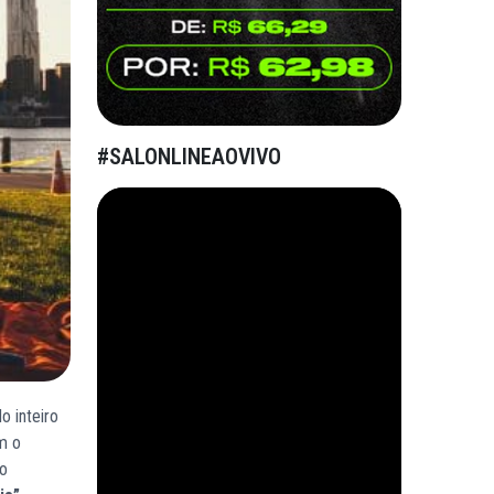
#SALONLINEAOVIVO
o inteiro
m o
so