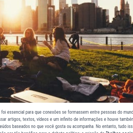
s foi essencial para que conexões se formassem entre pessoas do mund
sar artigos, textos, vídeos e um infinito de informações e houve també
eúdos baseados no que você gosta ou acompanha. No entanto, tudo is