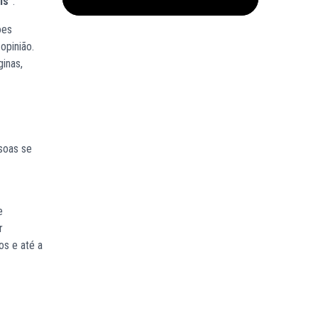
is”
.
ões
opinião.
ginas,
soas se
e
r
os e até a