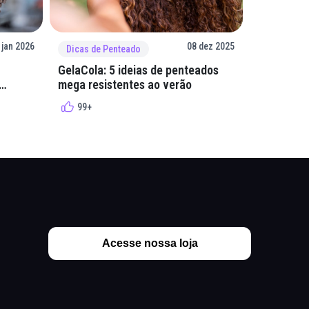
 jan 2026
08 dez 2025
Dicas de Penteado
Dicas de 
GelaCola: 5 ideias de penteados
Penteados
mega resistentes ao verão
cacheados
cachos
99+
99+
Acesse nossa loja