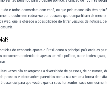
o ser tão benéfico para o debate político: a criação de
“bolhas socia
onde tudo e todos concordam com você, ou que pelo menos não têm opini
icamente costumam rodear-se por pessoas que compartilham da mesma 
 web, que já oferece a possibilidade de filtrar veículos de notícias, pá
onsumir.
ial?
otícias de economia aponta o Brasil como o principal país onde as pes
oas consomem conteúdo de apenas um viés político, ou de fontes iguais,
rias.
 muitas vezes não enxergamos a diversidade de pessoas, de costumes, d
o de pessoas e informações parecidas com a sua ser uma forma de evita
es é essencial para que você expanda seus horizontes, seus conheciment