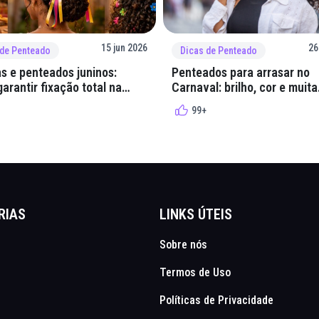
15 jun 2026
26
 de Penteado
Dicas de Penteado
s e penteados juninos:
Penteados para arrasar no
arantir fixação total na
Carnaval: brilho, cor e muita
lha
criatividade
99+
RIAS
LINKS ÚTEIS
Sobre nós
Termos de Uso
Políticas de Privacidade