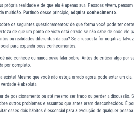
sua própria realidade e de que ela é apenas sua. Pessoas vivem, pensam
a multidão. Partindo desse princípio,
adquira conhecimento
.
r sobre os seguintes questionamentos: de que forma você pode ter cert
erteza de que um ponto de vista está errado se não sabe de onde ele p
tos ou realidades diferentes da sua? Se a resposta for negativa, talve
 social para expandir seus conhecimentos.
cê não conhece ou nunca ouviu falar sobre. Antes de criticar algo por s
da por completo.
Ela existe! Mesmo que você não esteja errado agora, pode estar um dia,
verdade é absoluta.
ar de posicionamento ou até mesmo ser fraco ou perder a discussão. S
tir sobre outros problemas e assuntos que antes eram desconhecidos. É p
ar esses dois hábitos é essencial para a evolução de qualquer pessoa.