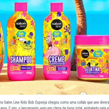
inha Salon Line Kids Bob Esponja chegou como uma collab que une divers
e ama. E sim: o lançamento vem em clima de hype total, embalado pela e