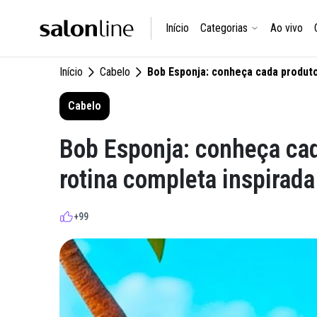
Início
Categorias
Ao vivo
Início
Cabelo
Bob Esponja: conheça cada produt
Cabelo
Bob Esponja: conheça ca
rotina completa inspirad
+99