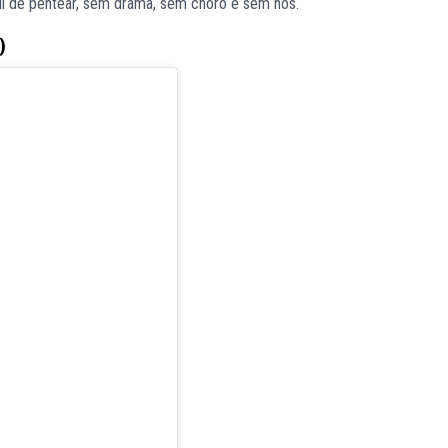
cil de pentear, sem drama, sem choro e sem nós.
)