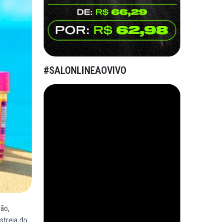
#SALONLINEAOVIVO
ão,
streia do