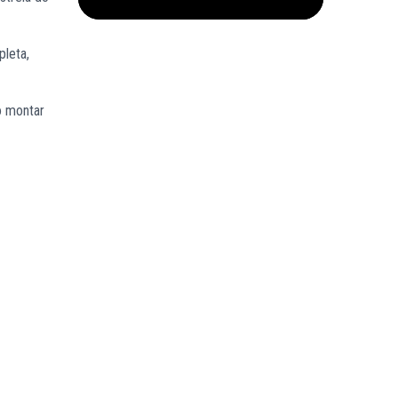
pleta,
o montar