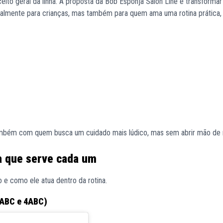
eito geral da linha. A proposta da Bob Esponja Salon Line é transformar
ipalmente para crianças, mas também para quem ama uma rotina prática, 
também com quem busca um cuidado mais lúdico, mas sem abrir mão de 
a que serve cada um
 e como ele atua dentro da rotina.
3ABC e 4ABC)