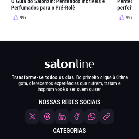
O Guia do Salonzin: Penteados Incríveis e
Penteados
Perfumados para o Pré-Rolê
perfeita 
99+
99+
Transforme-se todos os dias
. Do primeiro clique à última
gota, oferecemos experiências que nutrem, tratam e
inspiram você a ser quem quiser.
NOSSAS REDES SOCIAIS
CATEGORIAS