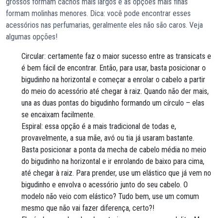
grossos formam cachos mais largos e as opções mais finas
formam molinhas menores. Dica: você pode encontrar esses
acessórios nas perfumarias, geralmente eles não são caros. Veja
algumas opções!
Circular: certamente faz o maior sucesso entre as transicats e
é bem fácil de encontrar. Então, para usar, basta posicionar o
bigudinho na horizontal e começar a enrolar o cabelo a partir
do meio do acessório até chegar à raiz. Quando não der mais,
una as duas pontas do bigudinho formando um círculo – elas
se encaixam facilmente.
Espiral: essa opção é a mais tradicional de todas e,
provavelmente, a sua mãe, avó ou tia já usaram bastante.
Basta posicionar a ponta da mecha de cabelo média no meio
do bigudinho na horizontal e ir enrolando de baixo para cima,
até chegar à raiz. Para prender, use um elástico que já vem no
bigudinho e envolva o acessório junto do seu cabelo. O
modelo não veio com elástico? Tudo bem, use um comum
mesmo que não vai fazer diferença, certo?!