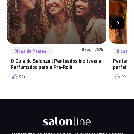
07 ago 2026
Dicas de Penteado
O Guia do Salonzin: Penteados Incríveis e
Penteados
Perfumados para o Pré-Rolê
perfeita 
99+
99+