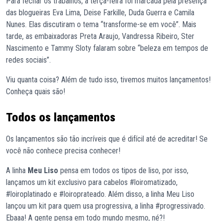
Para fechar os trabalhos, a terça-feira foi marcada pela presença
das blogueiras Eva Lima, Deise Farkille, Duda Guerra e Camila
Nunes. Elas discutiram o tema “transforme-se em você”. Mais
tarde, as embaixadoras Preta Araujo, Vandressa Ribeiro, Ster
Nascimento e Tammy Sloty falaram sobre “beleza em tempos de
redes sociais”.
Viu quanta coisa? Além de tudo isso, tivemos muitos lançamentos!
Conheça quais são!
Todos os lançamentos
Os lançamentos são tão incríveis que é difícil até de acreditar! Se
você não conhece precisa conhecer!
A linha
Meu Liso
pensa em todos os tipos de liso, por isso,
lançamos um kit exclusivo para cabelos #loiromatizado,
#loiroplatinado e #loiroprateado. Além disso, a linha Meu Liso
lançou um kit para quem usa progressiva, a linha #progressivado.
Ebaaa! A gente pensa em todo mundo mesmo, né?!