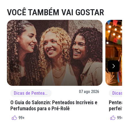
VOCÊ TAMBÉM VAI GOSTAR
07 ago 2026
Dicas de Penteado
O Guia do Salonzin: Penteados Incríveis e
Penteados
Perfumados para o Pré-Rolê
perfeita 
99+
99+