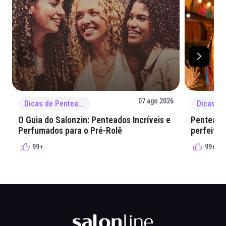
07 ago 2026
Dicas de Penteado
O Guia do Salonzin: Penteados Incríveis e
Penteados
Perfumados para o Pré-Rolê
perfeita 
99+
99+