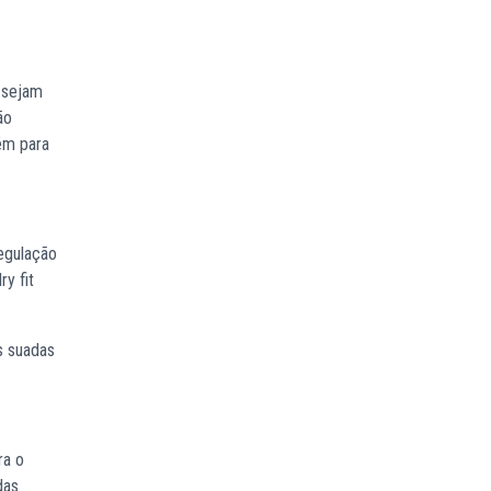
 sejam
ão
ém para
regulação
ry fit
s suadas
ra o
das