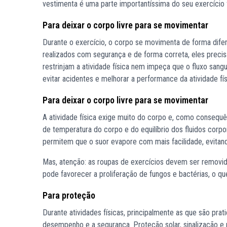
vestimenta é uma parte importantíssima do seu exercício f
Para deixar o corpo livre para se movimentar
Durante o exercício, o corpo se movimenta de forma dife
realizados com segurança e de forma correta, eles precisam 
restrinjam a atividade física nem impeça que o fluxo san
evitar acidentes e melhorar a performance da atividade fí
Para deixar o corpo livre para se movimentar
A atividade física exige muito do corpo e, como consequên
de temperatura do corpo e do equilíbrio dos fluidos corpor
permitem que o suor evapore com mais facilidade, evitan
Mas, atenção: as roupas de exercícios devem ser removid
pode favorecer a proliferação de fungos e bactérias, o q
Para proteção
Durante atividades físicas, principalmente as que são pra
desempenho e a segurança. Proteção solar, sinalização e