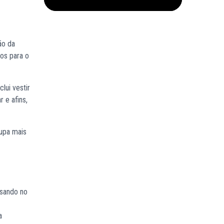
ão da
os para o
lui vestir
r e afins,
oupa mais
nsando no
a