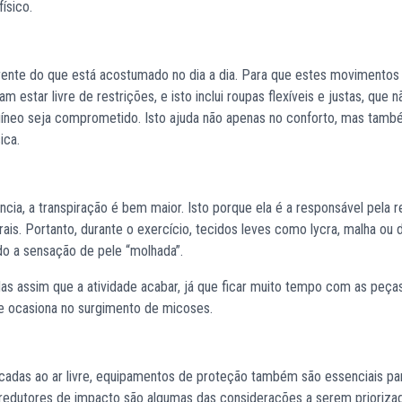
ísico.
rente do que está acostumado no dia a dia. Para que estes movimentos
estar livre de restrições, e isto inclui roupas flexíveis e justas, que n
guíneo seja comprometido. Isto ajuda não apenas no conforto, mas tamb
sica.
cia, a transpiração é bem maior. Isto porque ela é a responsável pela 
ais. Portanto, durante o exercício, tecidos leves como lycra, malha ou d
do a sensação de pele “molhada”.
as assim que a atividade acabar, já que ficar muito tempo com as peça
ue ocasiona no surgimento de micoses.
ticadas ao ar livre, equipamentos de proteção também são essenciais pa
 redutores de impacto são algumas das considerações a serem prioriza