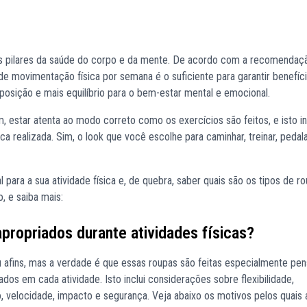
es pilares da saúde do corpo e da mente. De acordo com a recomendaç
 movimentação física por semana é o suficiente para garantir benefíci
osição e mais equilíbrio para o bem-estar mental e emocional.
m, estar atenta ao modo correto como os exercícios são feitos, e isto inc
ca realizada. Sim, o look que você escolhe para caminhar, treinar, pedala
l para a sua atividade física e, de quebra, saber quais são os tipos de r
, e saiba mais:
propriados durante atividades físicas?
u afins, mas a verdade é que essas roupas são feitas especialmente pe
os em cada atividade. Isto inclui considerações sobre flexibilidade,
, velocidade, impacto e segurança. Veja abaixo os motivos pelos quais 