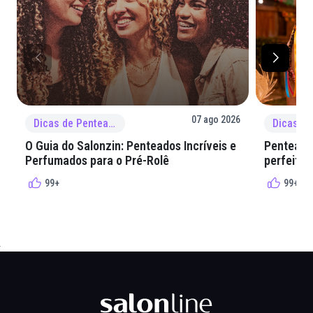
07 ago 2026
Dicas de Penteado
O Guia do Salonzin: Penteados Incríveis e
Penteados
Perfumados para o Pré-Rolê
perfeita 
99+
99+