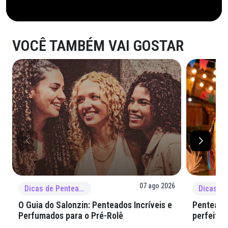
VOCÊ TAMBÉM VAI GOSTAR
07 ago 2026
Dicas de Penteado
O Guia do Salonzin: Penteados Incríveis e
Penteados
Perfumados para o Pré-Rolê
perfeita 