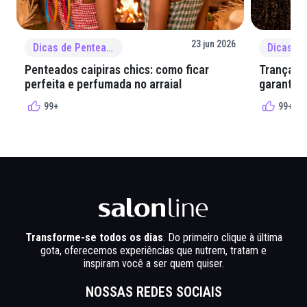
23 jun 2026
Dicas de Penteado
Penteados caipiras chics: como ficar
Tranças e
perfeita e perfumada no arraial
garantir 
99+
99+
Transforme-se todos os dias
. Do primeiro clique à última
gota, oferecemos experiências que nutrem, tratam e
inspiram você a ser quem quiser.
NOSSAS REDES SOCIAIS