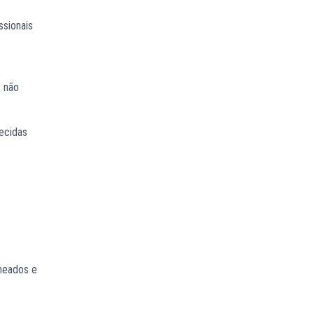
ssionais
s não
lecidas
cheados e