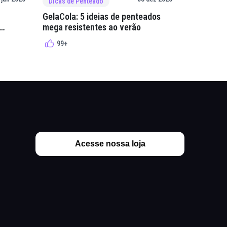
Dicas de Penteado
Dicas de 
GelaCola: 5 ideias de penteados
Penteados
mega resistentes ao verão
cacheados
cachos
99+
99+
Acesse nossa loja