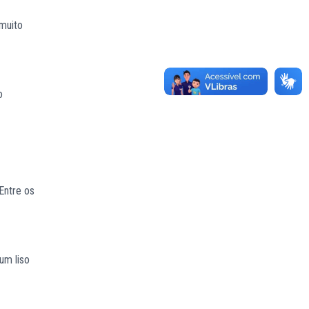
 muito
o
Entre os
um liso