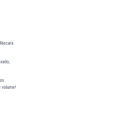
Máscara
axado,
tos
e volume!