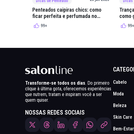
Dicas de Penteado
Dicas
Penteados caipiras chics: como
Trança
ficar perfeita e perfumada no
como g
arraial
quadri
99+
99+
CATEGO
Cabelo
Transforme-se todos os dias
. Do primeiro
clique à última gota, oferecemos experiências
Moda
que nutrem, tratam e inspiram você a ser
quem quiser.
Beleza
NOSSAS REDES SOCIAIS
Skin Care
Bem-Estar