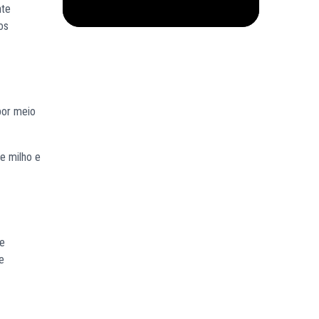
nte
os
por meio
de milho e
de
e