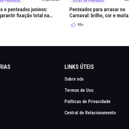
 de Penteado
Dicas de Penteado
s e penteados juninos:
Penteados para arrasar no
arantir fixação total na
Carnaval: brilho, cor e muita
lha
criatividade
99+
RIAS
LINKS ÚTEIS
Sobre nós
Termos de Uso
Políticas de Privacidade
Central de Relacionamento