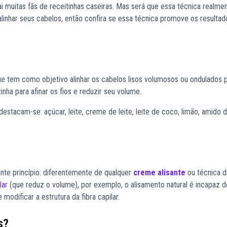
i muitas fãs de receitinhas caseiras. Mas será que essa técnica realme
linhar seus cabelos, então confira se essa técnica promove os resultad
que tem como objetivo alinhar os cabelos lisos volumosos ou ondulados 
nha para afinar os fios e reduzir seu volume.
estacam-se: açúcar, leite, creme de leite, leite de coco, limão, amido 
inte princípio: diferentemente de qualquer
creme alisante
ou técnica 
lar
(que reduz o volume), por exemplo, o
alisamento natural
é incapaz d
modificar a estrutura da fibra capilar.
s?