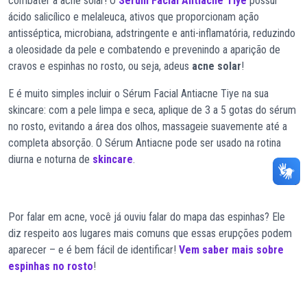
combater a acne solar! O
Sérum Facial Antiacne Tiye
possui
ácido salicílico e melaleuca, ativos que proporcionam ação
antisséptica, microbiana, adstringente e anti-inflamatória, reduzindo
a oleosidade da pele e combatendo e prevenindo a aparição de
cravos e espinhas no rosto, ou seja, adeus
acne solar
!
E é muito simples incluir o Sérum Facial Antiacne Tiye na sua
skincare: com a pele limpa e seca, aplique de 3 a 5 gotas do sérum
no rosto, evitando a área dos olhos, massageie suavemente até a
completa absorção. O Sérum Antiacne pode ser usado na rotina
diurna e noturna de
skincare
.
Por falar em acne, você já ouviu falar do mapa das espinhas? Ele
diz respeito aos lugares mais comuns que essas erupções podem
aparecer – e é bem fácil de identificar!
Vem saber mais sobre
espinhas no rosto
!