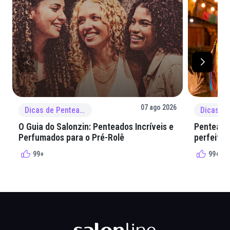
07 ago 2026
Dicas de Penteado
O Guia do Salonzin: Penteados Incríveis e
Penteados
Perfumados para o Pré-Rolê
perfeita 
99+
99+