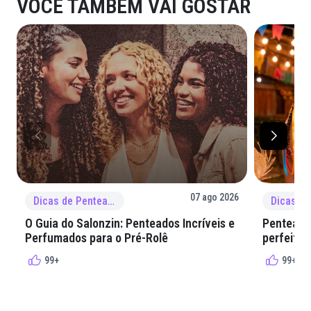
VOCÊ TAMBÉM VAI GOSTAR
07 ago 2026
Dicas de Penteado
O Guia do Salonzin: Penteados Incríveis e
Penteados
Perfumados para o Pré-Rolê
perfeita 
99+
99+