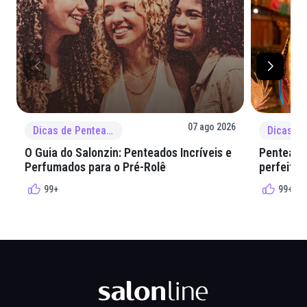
07 ago 2026
Dicas de Penteado
O Guia do Salonzin: Penteados Incríveis e
Penteados
Perfumados para o Pré-Rolê
perfeita 
99+
99+