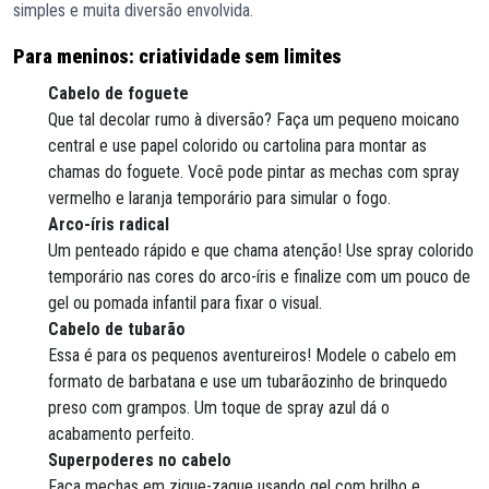
simples e muita diversão envolvida.
Para meninos: criatividade sem limites
Cabelo de foguete
Que tal decolar rumo à diversão? Faça um pequeno moicano
central e use papel colorido ou cartolina para montar as
chamas do foguete. Você pode pintar as mechas com spray
vermelho e laranja temporário para simular o fogo.
Arco-íris radical
Um penteado rápido e que chama atenção! Use spray colorido
temporário nas cores do arco-íris e finalize com um pouco de
gel ou pomada infantil para fixar o visual.
Cabelo de tubarão
Essa é para os pequenos aventureiros! Modele o cabelo em
formato de barbatana e use um tubarãozinho de brinquedo
preso com grampos. Um toque de spray azul dá o
acabamento perfeito.
Superpoderes no cabelo
Faça mechas em zigue-zague usando gel com brilho e