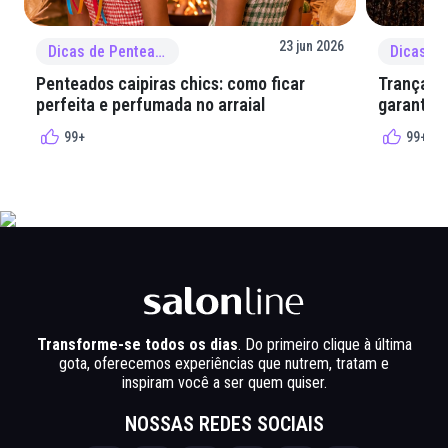
23 jun 2026
Dicas de Penteado
Penteados caipiras chics: como ficar
Tranças e
perfeita e perfumada no arraial
garantir 
99+
99+
Transforme-se todos os dias
. Do primeiro clique à última
gota, oferecemos experiências que nutrem, tratam e
inspiram você a ser quem quiser.
NOSSAS REDES SOCIAIS