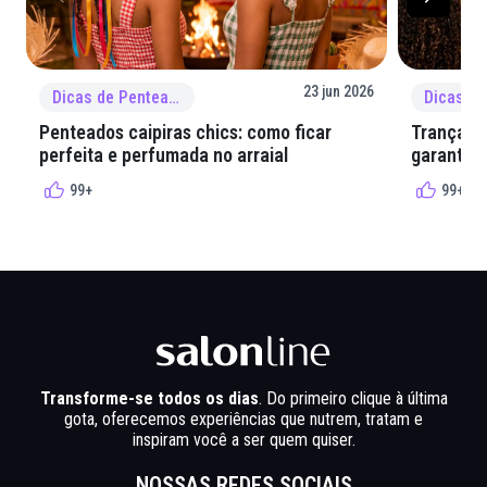
23 jun 2026
Dicas de Penteado
Penteados caipiras chics: como ficar
Tranças e
perfeita e perfumada no arraial
garantir 
99+
99+
Transforme-se todos os dias
. Do primeiro clique à última
gota, oferecemos experiências que nutrem, tratam e
inspiram você a ser quem quiser.
NOSSAS REDES SOCIAIS