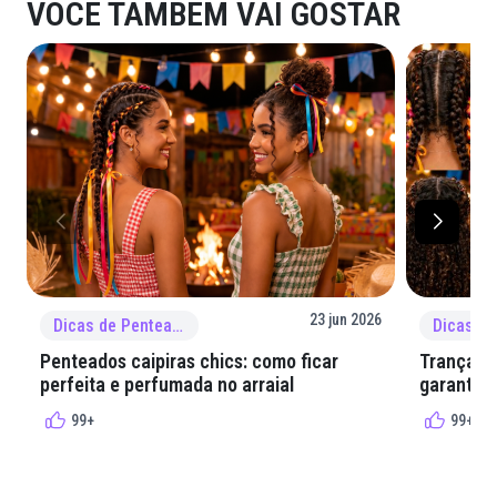
VOCÊ TAMBÉM VAI GOSTAR
23 jun 2026
Dicas de Penteado
Penteados caipiras chics: como ficar
Tranças e
perfeita e perfumada no arraial
garantir 
99+
99+