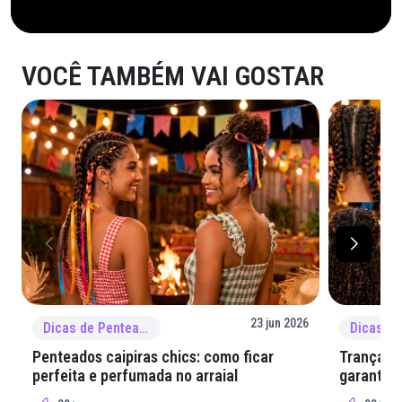
VOCÊ TAMBÉM VAI GOSTAR
23 jun 2026
Dicas de Penteado
Penteados caipiras chics: como ficar
Tranças e
perfeita e perfumada no arraial
garantir 