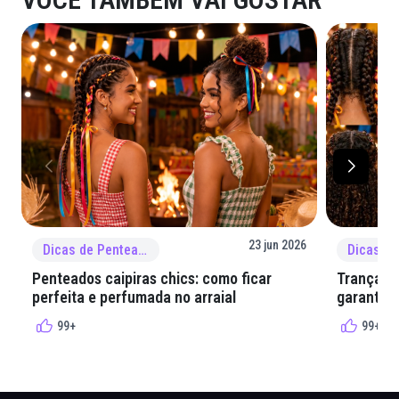
23 jun 2026
Dicas de Penteado
Penteados caipiras chics: como ficar
Tranças e
perfeita e perfumada no arraial
garantir 
99+
99+