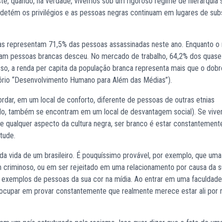
iste, quando, na verdade, vivemos sob um rigoroso regime de hierarquia 
etém os privilégios e as pessoas negras continuam em lugares de sub
ras representam 71,5% das pessoas assassinadas neste ano. Enquanto o
aram pessoas brancas desceu. No mercado de trabalho, 64,2% dos quase
o, a renda per capita da população branca representa mais que o dobr
tório “Desenvolvimento Humano para Além das Médias”).
dar, em um local de conforto, diferente de pessoas de outras etnias
mplo, também se encontram em um local de desvantagem social). Se vi
 e qualquer aspecto da cultura negra, ser branco é estar constantemen
tude.
da vida de um brasileiro. É pouquíssimo provável, por exemplo, que um
criminoso, ou em ser rejeitado em uma relacionamento por causa da s
 exemplos de pessoas da sua cor na mídia. Ao entrar em uma faculdad
cupar em provar constantemente que realmente merece estar ali por 