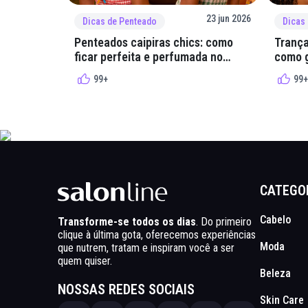
23 jun 2026
Dicas de Penteado
Dicas
Penteados caipiras chics: como
Trança
ficar perfeita e perfumada no
como g
arraial
quadri
99+
99+
CATEGO
Cabelo
Transforme-se todos os dias
. Do primeiro
clique à última gota, oferecemos experiências
Moda
que nutrem, tratam e inspiram você a ser
quem quiser.
Beleza
NOSSAS REDES SOCIAIS
Skin Care