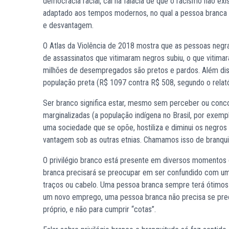
democracia racial, cai na falácia de que o racismo não ex
adaptado aos tempos modernos, no qual a pessoa branca d
e desvantagem.
O Atlas da Violência de 2018 mostra que as pessoas neg
de assassinatos que vitimaram negros subiu, o que vitim
milhões de desempregados são pretos e pardos. Além diss
população preta (R$ 1097 contra R$ 508, segundo o rela
Ser branco significa estar, mesmo sem perceber ou concor
marginalizadas (a população indígena no Brasil, por exe
uma sociedade que se opõe, hostiliza e diminui os negros
vantagem sob as outras etnias. Chamamos isso de branqui
O privilégio branco está presente em diversos momentos 
branca precisará se preocupar em ser confundido com um 
traços ou cabelo. Uma pessoa branca sempre terá ótimos
um novo emprego, uma pessoa branca não precisa se preo
próprio, e não para cumprir “cotas”.