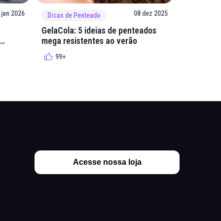
 jan 2026
08 dez 2025
Dicas de Penteado
Dicas de 
GelaCola: 5 ideias de penteados
Penteados
mega resistentes ao verão
cacheados
cachos
99+
99+
Acesse nossa loja