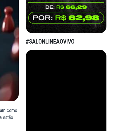
#SALONLINEAOVIVO
veram como
a estão