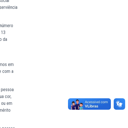
social
serviência
 número
 13
o da
vemos em
te com a
a pessoa
ua cor,
e ou em
mérito