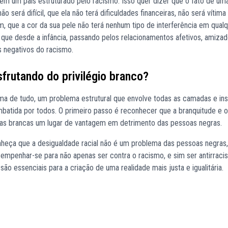
o em um país estruturado pelo racismo. Isso quer dizer que o fato de u
o será difícil, que ela não terá dificuldades financeiras, não será vítima
 que a cor da sua pele não terá nenhum tipo de interferência em qual
que desde a infância, passando pelos relacionamentos afetivos, amizad
s negativos do racismo.
rutando do privilégio branco?
cima de tudo, um problema estrutural que envolve todas as camadas e ins
ombatida por todos. O primeiro passo é reconhecer que a branquitude e o
as brancas um lugar de vantagem em detrimento das pessoas negras.
nheça que a desigualdade racial não é um problema das pessoas negras,
empenhar-se para não apenas ser contra o racismo, e sim ser antirracis
 são essenciais para a criação de uma realidade mais justa e igualitária.