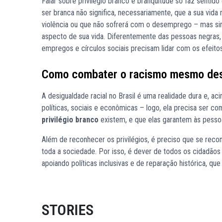
Falar sobre privilégio branco e branquitude só faz sentid
ser branca não significa, necessariamente, que a sua vida nã
violência ou que não sofrerá com o desemprego – mas sim,
aspecto de sua vida. Diferentemente das pessoas negras, 
empregos e círculos sociais precisam lidar com os efeito
Como combater o racismo mesmo desf
A desigualdade racial no Brasil é uma realidade dura e, a
políticas, sociais e econômicas – logo, ela precisa ser c
privilégio branco
existem, e que elas garantem às pesso
Além de reconhecer os privilégios, é preciso que se reco
toda a sociedade. Por isso, é dever de todos os cidadãos 
apoiando políticas inclusivas e de reparação histórica, que
STORIES