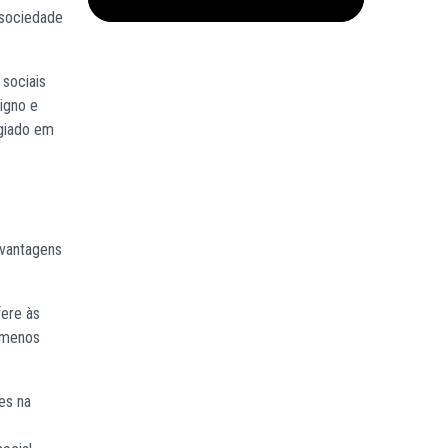
 sociedade
 sociais
igno e
egiado em
 vantagens
fere às
e menos
res na