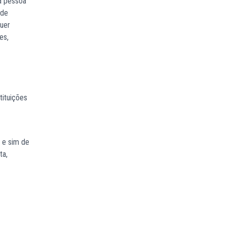
ma pessoa
 de
quer
es,
tituições
 e sim de
ta,