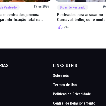
15 jun 2026
26
 de Penteado
Dicas de Penteado
s e penteados juninos:
Penteados para arrasar no
arantir fixação total na
Carnaval: brilho, cor e muita
lha
criatividade
99+
RIAS
LINKS ÚTEIS
Sobre nós
Termos de Uso
Políticas de Privacidade
Central de Relacionamento