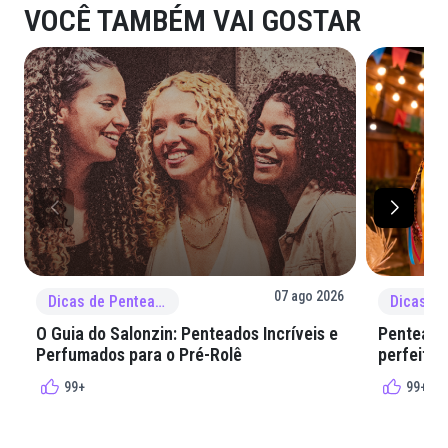
VOCÊ TAMBÉM VAI GOSTAR
07 ago 2026
Dicas de Penteado
O Guia do Salonzin: Penteados Incríveis e
Penteados
Perfumados para o Pré-Rolê
perfeita 
99+
99+