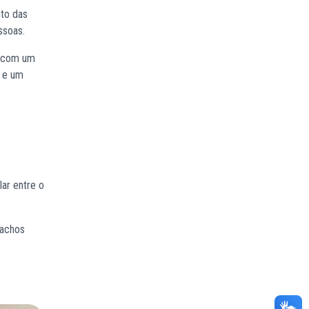
nto das
ssoas.
r com um
, e um
lar entre o
cachos