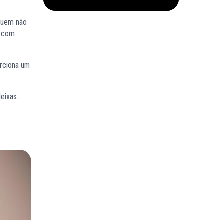
quem não
m com
orciona um
eixas.