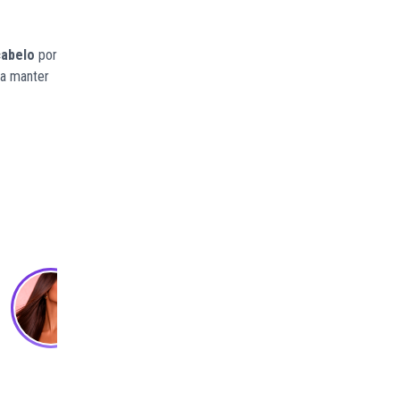
cabelo
por
ra manter