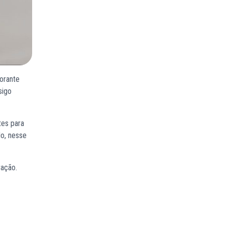
orante
sigo
tes para
do, nesse
ração.