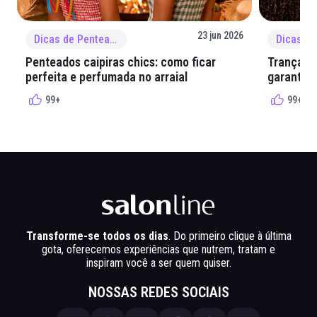
23 jun 2026
Dicas de Penteado
Penteados caipiras chics: como ficar
Tranças e
perfeita e perfumada no arraial
garantir 
99+
99+
Transforme-se todos os dias
. Do primeiro clique à última
gota, oferecemos experiências que nutrem, tratam e
inspiram você a ser quem quiser.
NOSSAS REDES SOCIAIS