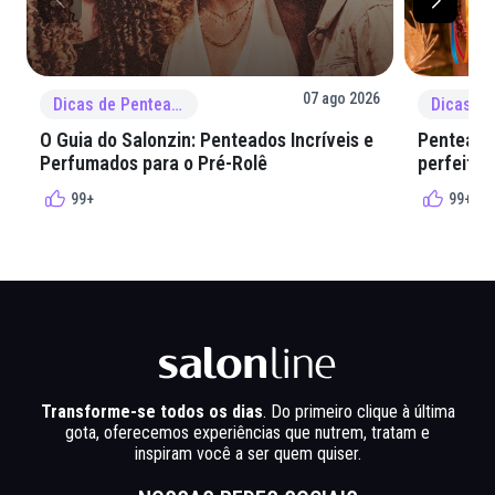
07 ago 2026
Dicas de Penteado
O Guia do Salonzin: Penteados Incríveis e
Penteados
Perfumados para o Pré-Rolê
perfeita 
99+
99+
Transforme-se todos os dias
. Do primeiro clique à última
gota, oferecemos experiências que nutrem, tratam e
inspiram você a ser quem quiser.