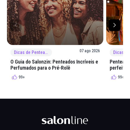
07 ago 2026
Dicas de Penteado
O Guia do Salonzin: Penteados Incríveis e
Penteados
Perfumados para o Pré-Rolê
perfeita 
99+
99+