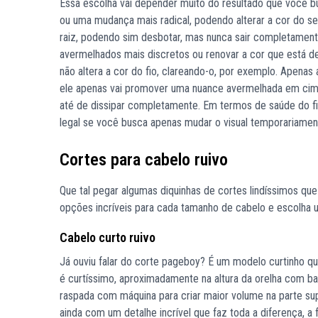
Essa escolha vai depender muito do resultado que você bu
ou uma mudança mais radical, podendo alterar a cor do s
raiz, podendo sim desbotar, mas nunca sair completament
avermelhados mais discretos ou renovar a cor que está de
não altera a cor do fio, clareando-o, por exemplo. Apenas a
ele apenas vai promover uma nuance avermelhada em cima
até de dissipar completamente. Em termos de saúde do fi
legal se você busca apenas mudar o visual temporariamen
Cortes para cabelo ruivo
Que tal pegar algumas diquinhas de cortes lindíssimos q
opções incríveis para cada tamanho de cabelo e escolha 
Cabelo curto ruivo
Já ouviu falar do corte pageboy? É um modelo curtinho q
é curtíssimo, aproximadamente na altura da orelha com ba
raspada com máquina para criar maior volume na parte su
ainda com um detalhe incrível que faz toda a diferença, a