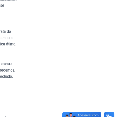
 se
rata de
s escura
ica ótimo.
e escura
nhecemos,
fechado,