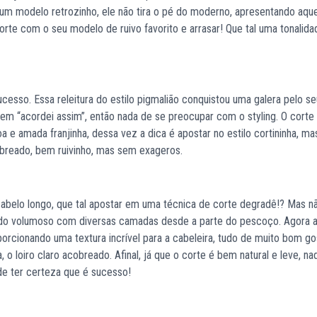
um modelo retrozinho, ele não tira o pé do moderno, apresentando aque
orte com o seu modelo de ruivo favorito e arrasar! Que tal uma tonalid
esso. Essa releitura do estilo pigmalião conquistou uma galera pelo se
em “acordei assim”, então nada de se preocupar com o styling. O corte
oa e amada franjinha, dessa vez a dica é apostar no estilo cortininha, ma
cobreado, bem ruivinho, mas sem exageros.
cabelo longo, que tal apostar em uma técnica de corte degradê!? Mas n
odo volumoso com diversas camadas desde a parte do pescoço. Agora 
rcionando uma textura incrível para a cabeleira, tudo de muito bom go
a, o loiro claro acobreado. Afinal, já que o corte é bem natural e leve, n
e ter certeza que é sucesso!