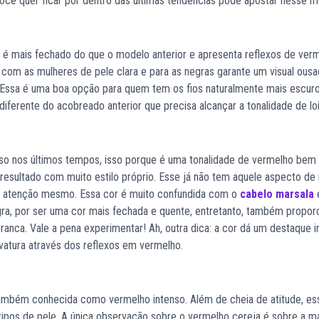
ocê quer ficar por dentro das últimas tendências pode apostar nesse m
, é mais fechado do que o modelo anterior e apresenta reflexos de ver
 com as mulheres de pele clara e para as negras garante um visual ous
. Essa é uma boa opção para quem tem os fios naturalmente mais escuro
ferente do acobreado anterior que precisa alcançar a tonalidade de loi
o nos últimos tempos, isso porque é uma tonalidade de vermelho bem
esultado com muito estilo próprio. Esse já não tem aquele aspecto de 
mar atenção mesmo. Essa cor é muito confundida com o
cabelo marsala
e
ra, por ser uma cor mais fechada e quente, entretanto, também propor
anca. Vale a pena experimentar! Ah, outra dica: a cor dá um destaque in
vatura através dos reflexos em vermelho.
também conhecida como vermelho intenso. Além de cheia de atitude, es
tipos de pele. A única observação sobre o vermelho cereja é sobre a m