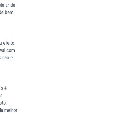
le ar de
ade bem
u efeito
 vai com
s não é
ão é
as
sto.
ada melhor