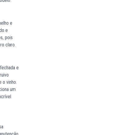
odelo.
melho e
ado e
s, pois
ro claro.
 fechada e
ruivo
 o vinho.
ciona um
crível
sa
anutenção.