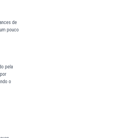
uances de
r um pouco
do pela
 por
ando o