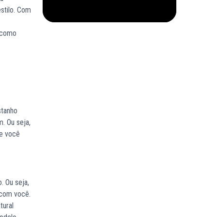
stilo. Com
como
stanho
. Ou seja,
ue você
. Ou seja,
 com você.
tural