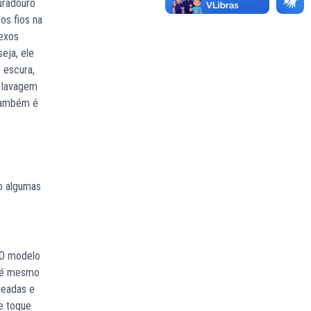
uradouro
os fios na
lexos
eja, ele
r escura,
a lavagem
 Também é
xo algumas
 O modelo
até mesmo
headas e
se toque