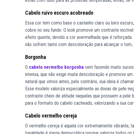
estão com tudo para as próximas temporadas, então, se v
Cabelo ruivo escuro acobreado
Essa cor tem como base o castanho claro ou loiro escuro
cobre no seu fundo. O look promove um contraste incrível
efeito quente, devido a cor avermelhada que é reforçada
não sofrem tanto com descoloração para alcançar o tom, di
Borgonha
O
cabelo vermelho borgonha
vem fazendo muito sucess
intensa, que não exige muita descoloração e promove um r
natural que vimos antes, pelo contrário, sua ideia é cha
Esse modelo valoriza especialmente as donas de pele neg
contraste cheio de atitude naquelas que possuem a pele br
para o formato do cabelo cacheado, valorizando a sua cur
Cabelo vermelho cereja
O vermelho cereja é aquela cor extremamente vibrante, 
tonalidade é mega democrática porque valoriza todos os 