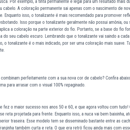
sca. Por exemplo, a tinta permanente é legal para um resultado mais d
eu cabelo. A coloração permanente sai apenas com o nascimento de nov
e. Enquanto isso, o tonalizante é mais recomendado para promover ref
sbotando. Isso porque o tonalizante geralmente não possui amônia, ou s
plica a coloração na parte exterior do fio. Portanto, se a base do fio fo
 do seu cabelo escuro. Lembrando que o tonalizante vai saindo a cad
o, o tonalizante é o mais indicado, por ser uma coloração mais suave.
te.
ue combinam perfeitamente com a sua nova cor de cabelo? Confira abai
uma para arrasar com o visual 100% repaginado.
ue fez o maior sucesso nos anos 50 e 60, e que agora voltou com tudo!
se reta projetada para frente. Enquanto isso, a nuca vai bem baixinha, 
perior traseira. Esse modelo tem se disseminado bastante entre as cac
 franjinha também curta e reta. O que era retrô ficou ainda mais com es