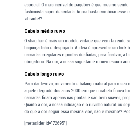
especial. O mais incrível do pageboy é que mesmo sendo 
fashionista super descolada. Agora basta combinar esse c
vibrante!?
Cabelo médio ruivo
O shag hair é mais um modelo vintage que vem fazendo suc
bagunçadinho e despojado. A ideia é apresentar um look b
camadas irregulares e pontas desfiadas, para finalizar, a b
obrigatório. Na cor, a nossa sugestão é o ruivo escuro a
Cabelo longo ruivo
Para dar leveza, movimento e balanço natural para o seu 
aquele degradê dos anos 2000 em que o cabelo ficava t
camadas ficam apenas nas pontas e são bem suaves, propo
Quanto a cor, a nossa indicação é o ruivinho natural, ou sej
do que a cor seguir essa mesma vibe, não é mesmo!? Pod
[metaslider id=”72695″]