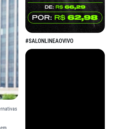
#SALONLINEAOVIVO
ernativas
quem