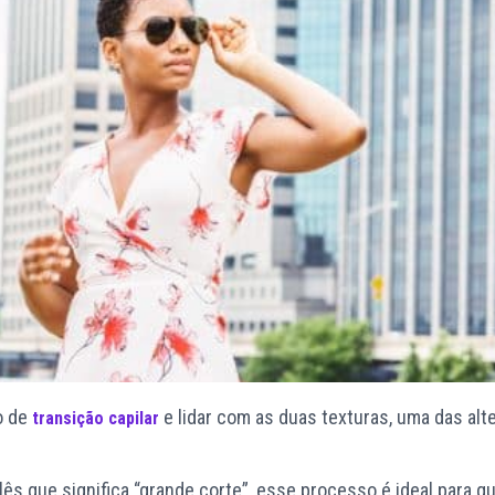
o de
e lidar com as duas texturas, uma das alt
transição capilar
ês que significa “grande corte”, esse processo é ideal para 