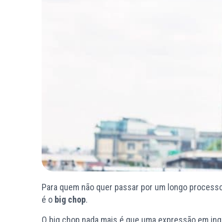
Para quem não quer passar por um longo process
é o
big chop
.
O big chop nada mais é que uma expressão em ingl