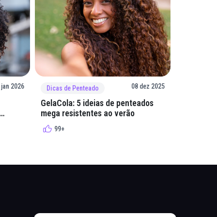
 jan 2026
08 dez 2025
Dicas de Penteado
Dicas de 
GelaCola: 5 ideias de penteados
Penteados
mega resistentes ao verão
cacheados
cachos
99+
99+