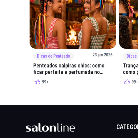
23 jun 2026
Dicas de Penteado
Dicas
Penteados caipiras chics: como
Trança
ficar perfeita e perfumada no
como g
arraial
quadri
99+
99+
CATEGO