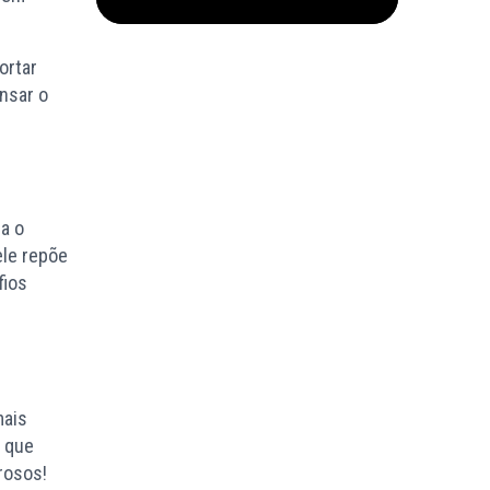
ortar
nsar o
ra o
ele repõe
fios
mais
s que
rosos!