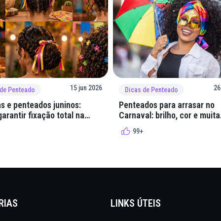
15 jun 2026
26
 de Penteado
Dicas de Penteado
s e penteados juninos:
Penteados para arrasar no
arantir fixação total na
Carnaval: brilho, cor e muita
lha
criatividade
99+
RIAS
LINKS ÚTEIS