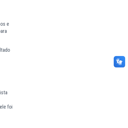
nos e
para
ltado
ista
 ele foi