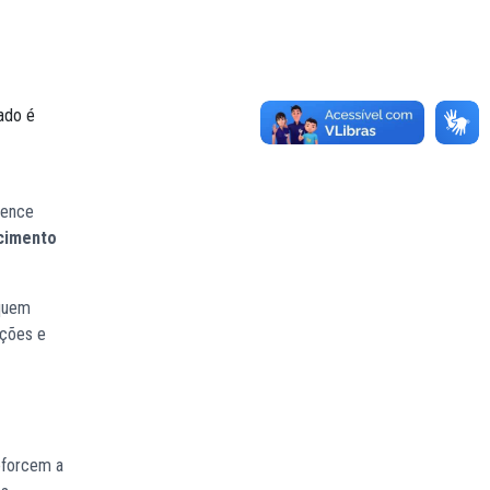
ado é
gence
scimento
squem
ações e
reforcem a