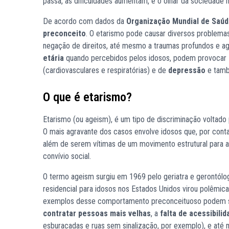
passa, as dificuldades aumentam, e o olhar da sociedade
De acordo com dados da
Organização Mundial de Saú
preconceito
. O etarismo pode causar diversos problema
negação de direitos, até mesmo a traumas profundos e ag
etária
quando percebidos pelos idosos, podem provocar
(cardiovasculares e respiratórias) e de
depressão
e tam
O que é etarismo?
Etarismo (ou ageism), é um tipo de discriminação voltado 
O mais agravante dos casos envolve idosos que, por conta
além de serem vítimas de um movimento estrutural para a
convívio social.
O termo ageism surgiu em 1969 pelo geriatra e gerontólo
residencial para idosos nos Estados Unidos virou polêmica
exemplos desse comportamento preconceituoso podem s
contratar pessoas mais velhas
, a
falta de acessibilid
esburacadas e ruas sem sinalização, por exemplo), e até