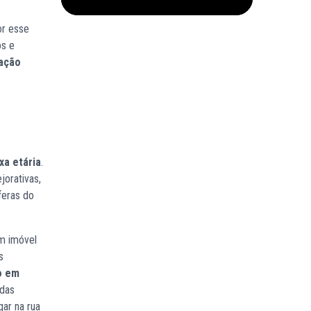
or esse
os e
nação
xa etária
.
jorativas,
feras do
um imóvel
s
o em
adas
ar na rua