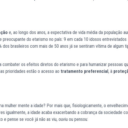
ação
e, ao longo dos anos, a expectativa de vida média da população a
e preocupante do etarismo no país: 9 em cada 10 idosos entrevistados
% dos brasileiros com mais de 50 anos já se sentiram vítima de algum t
a combater os efeitos diretos do etarismo e para humanizar pessoas q
 as prioridades estão o acesso ao
tratamento preferencial
, à
proteç
ma mulher mente a idade? Por mais que, fisiologicamente, o envelhecim
res igualmente, a idade acaba exacerbando a cobrança da sociedade c
o e pense se você já não as viu, ouviu ou pensou: