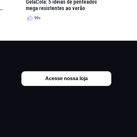
GelaCola: 5 ideias de penteados
Penteados
mega resistentes ao verão
cacheados
cachos
99+
99+
Acesse nossa loja