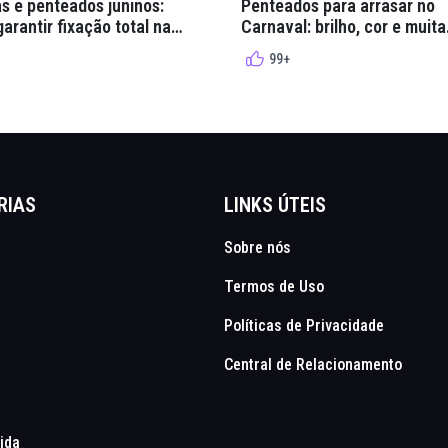
s e penteados juninos:
Penteados para arrasar no
arantir fixação total na
Carnaval: brilho, cor e muita
lha
criatividade
99+
RIAS
LINKS ÚTEIS
Sobre nós
Termos de Uso
Políticas de Privacidade
Central de Relacionamento
Vida