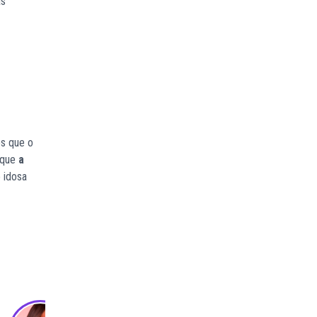
as
os que o
 que
a
 idosa