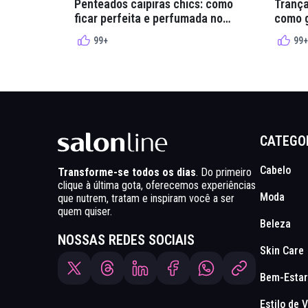
Penteados caipiras chics: como
Trança
ficar perfeita e perfumada no
como g
arraial
quadri
99+
99+
CATEGO
Cabelo
Transforme-se todos os dias
. Do primeiro
clique à última gota, oferecemos experiências
Moda
que nutrem, tratam e inspiram você a ser
quem quiser.
Beleza
NOSSAS REDES SOCIAIS
Skin Care
Bem-Estar
Estilo de 