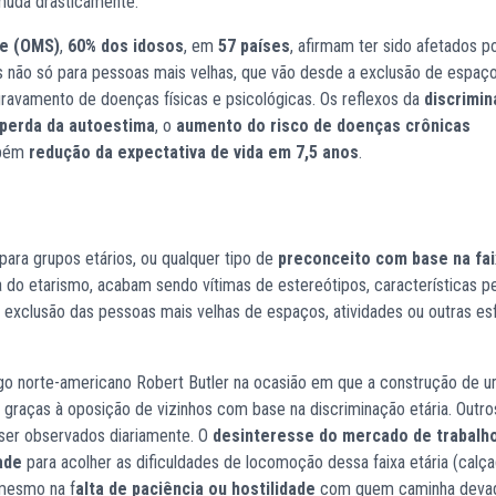
 muda drasticamente.
de (OMS)
,
60% dos idosos
, em
57 países
, afirmam ter sido afetados p
s não só para pessoas mais velhas, que vão desde a exclusão de espaç
ravamento de doenças físicas e psicológicas. Os reflexos da
discrimi
perda da autoestima
, o
aumento do risco de doenças crônicas
bém
redução da expectativa de vida em 7,5 anos
.
para grupos etários, ou qualquer tipo de
preconceito com base na fai
 do etarismo, acabam sendo vítimas de estereótipos, características pe
 exclusão das pessoas mais velhas de espaços, atividades ou outras es
go norte-americano Robert Butler na ocasião em que a construção de 
 graças à oposição de vizinhos com base na discriminação etária. Outro
er observados diariamente. O
desinteresse do mercado de trabalh
ade
para acolher as dificuldades de locomoção dessa faixa etária (calç
 mesmo na f
alta de paciência ou hostilidade
com quem caminha devag