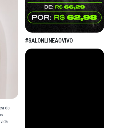
#SALONLINEAOVIVO
rca do
os
vida