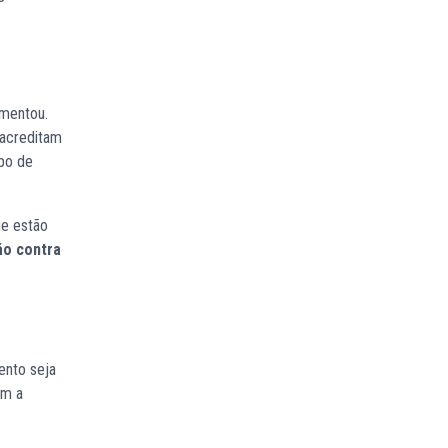
umentou.
 acreditam
ipo de
ue estão
ão contra
ento seja
om a