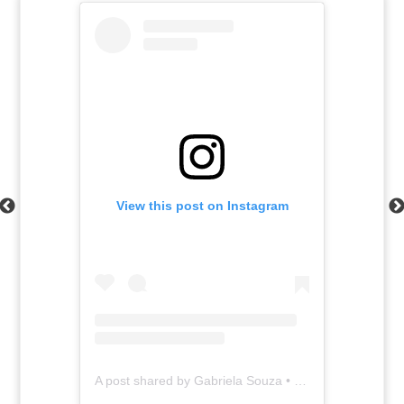
View this post on Instagram
A post shared by Gabriela Souza • cachos 3c/4a (@diariodagabisouza)