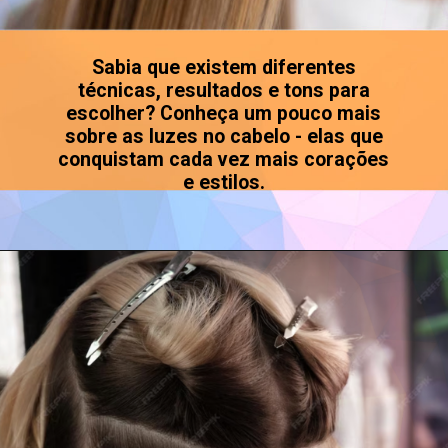
Sabia que existem diferentes
técnicas, resultados e tons para
escolher? Conheça um pouco mais
sobre as luzes no cabelo - elas que
conquistam cada vez mais corações
e estilos.