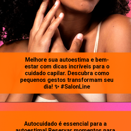
Melhore sua autoestima e bem-
estar com dicas incríveis para o
cuidado capilar. Descubra como
pequenos gestos transformam seu
dia! ✨ #SalonLine
Autocuidado é essencial para a
autoestima! Reservar momentos para