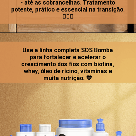
- até as sobrancelhas. Tratamento
potente, prático e essencial na transição.
🧖🏽‍♀️
Opening
https://www.salonline.com.br/kit-tonicos-de-sos-bomba
Use a linha completa SOS Bomba
para fortalecer e acelerar o
crescimento dos fios com biotina,
whey, óleo de rícino, vitaminas e
muita nutrição. 💙