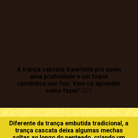
A trança cascata é perfeita pra quem
ama praticidade e um toque
romântico nos fios. Vem cá aprender
como fazer! 💁🏽‍♀️
Diferente da trança embutida tradicional, a
trança cascata deixa algumas mechas
soltas ao longo do penteado, criando um