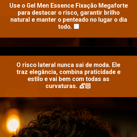
Use o Gel Men Essence Fixação Megaforte
para destacar o risco, garantir brilho
natural e manter o penteado no lugar o dia
todo. 🟦
Opening
https://www.salonline.com.br/gel-fixador-mega-forte-men-essence-condicionante-300g?srsltid=AfmBOoqt_lwWPl3Pnx6OkBpagr0dBNUuvsRSMdB1NGp2BoRlRBGudZPp
O risco lateral nunca sai de moda. Ele
traz elegância, combina praticidade e
estilo e vai bem com todas as
curvaturas. 💇🏻