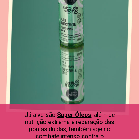
Já a versão
Super Óleos
, além de
nutrição extrema e reparação das
pontas duplas, também age no
combate intenso contra o