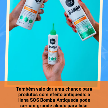
Também vale dar uma chance para
produtos com efeito antiqueda: a
linha
SOS Bomba Antiqueda
pode
ser um grande aliado para lidar