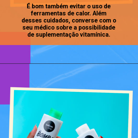
É bom também evitar o uso de
ferramentas de calor. Além
desses cuidados, converse com o
seu médico sobre a possibilidade
de suplementação vitamínica.