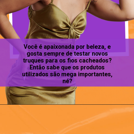
Você é apaixonada por beleza, e
gosta sempre de testar novos
truques para os fios cacheados?
Então sabe que os produtos
utilizados são mega importantes,
né?