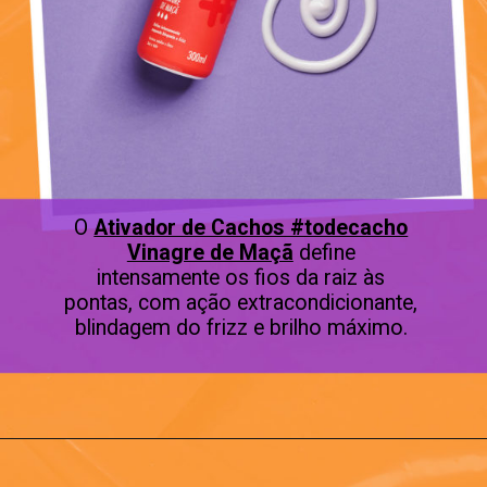
O
Ativador de Cachos #todecacho
Vinagre de Maçã
define
intensamente os fios da raiz às
pontas, com ação extracondicionante,
blindagem do frizz e brilho máximo.