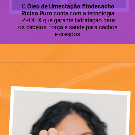
O
Óleo de Umectação #todecacho
Rícino Puro
conta com a tecnologia
PROFIX que garante hidratação para
os cabelos, força e saúde para cachos
e crespos.