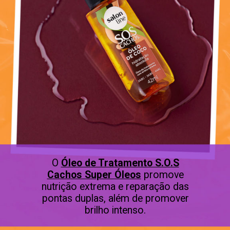
O
Óleo de Tratamento S.O.S
Cachos Super Óleos
promove
nutrição extrema e reparação das
pontas duplas, além de promover
brilho intenso.