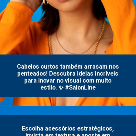
Cabelos curtos também arrasam nos
penteados! Descubra ideias incríveis
para inovar no visual com muito
estilo. ✨ #SalonLine
Escolha acessórios estratégicos,
invista em textura e aposte em