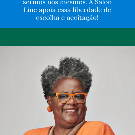
sermos nós mesmos. A Salon
Line apoia essa liberdade de
escolha e aceitação!