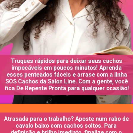
Truques rápidos para deixar seus cachos
impecáveis em poucos minutos! Aprenda
esses penteados fáceis e arrase com a linha
SOS Cachos da Salon Line. Com a gente, você
fica De Repente Pronta para qualquer ocasião!
Atrasada para o trabalho? Aposte num rabo de
cavalo baixo com cachos soltos. Para
definição e brilho imediato, finalize com o