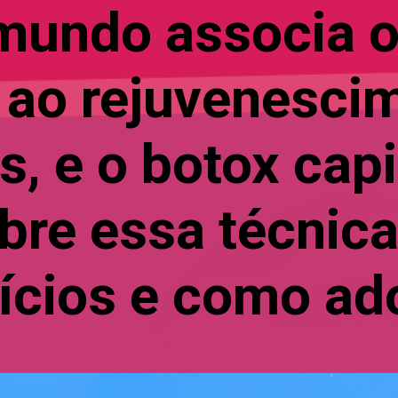
mundo associa o
 ao rejuvenesci
s, e o botox cap
obre essa técnica
ícios e como ado