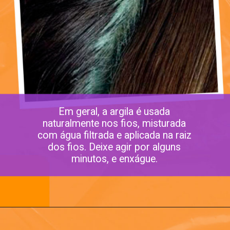
Em geral, a argila é usada
naturalmente nos fios, misturada
com água filtrada e aplicada na raiz
dos fios. Deixe agir por alguns
minutos, e enxágue.