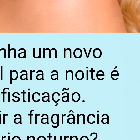
ganha um novo
 para a noite é
isticação.
r a fragrância
rio noturno?