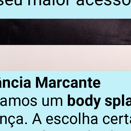
ância Marcante
scamos um
body spl
ça. A escolha cert