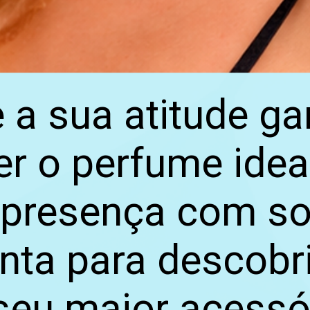
e a sua atitude 
r o perfume ideal
presença com sof
nta para descobri
 seu maior acessó