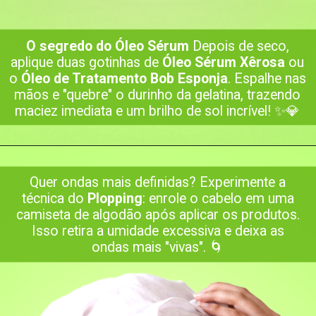
O segredo do Óleo Sérum
Depois de seco,
aplique duas gotinhas de
Óleo Sérum Xêrosa
ou
o
Óleo de Tratamento Bob Esponja
. Espalhe nas
mãos e "quebre" o durinho da gelatina, trazendo
maciez imediata e um brilho de sol incrível! ✨💎
Opening
https://www.salonline.com.br/xerosa-oleo-de-tratamento-vibes-pop-condicionante-60ml
Quer ondas mais definidas? Experimente a
técnica do
Plopping
: enrole o cabelo em uma
camiseta de algodão após aplicar os produtos.
Isso retira a umidade excessiva e deixa as
ondas mais "vivas". 🌀