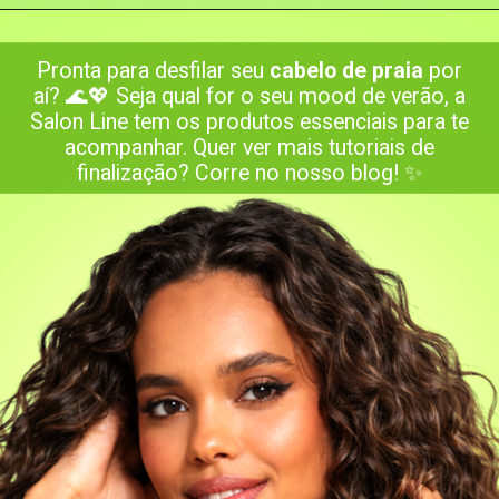
Opening
https://www.salonline.com.br/xerosa-body-splash-desodorante-cabelo-e-corpo-vibes-pop-200ml
Pronta para desfilar seu
cabelo de praia
por
aí? 🌊💖 Seja qual for o seu mood de verão, a
Salon Line tem os produtos essenciais para te
acompanhar. Quer ver mais tutoriais de
finalização? Corre no nosso blog! ✨